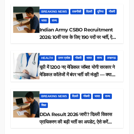
BREAKING NEWS
तकनीकी
दिल्ली
दुनिया
नौकरी
भारत
राज्य
Indian Army CSBO Recruitment
2026: 10वीं पास के लिए 190 पदों पर भर्ती, ऐसे
करें आवेदन
HEALTH
उत्तर प्रदेश
नौकरी
भारत
राज्य
लखनऊ
यूपी में 1200 नए मेडिकल जॉब्स! योगी सरकार ने
मेडिकल कॉलेजों में बंपर भर्ती की मंजूरी — क्या
आप पात्र हैं?
BREAKING NEWS
दिल्ली
नौकरी
भारत
राज्य
शिक्षा
DDA Result 2026 जारी? दिल्ली विकास
प्राधिकरण की बड़ी भर्ती का अपडेट, ऐसे करें
रिजल्ट चेक