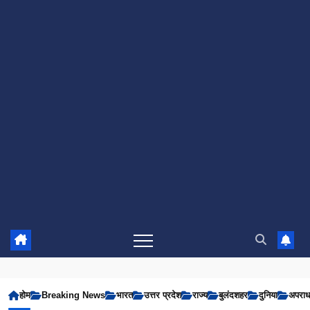
होम
Breaking News
भारत
उत्तर प्रदेश
राज्य
बुलंदशहर
दुनिया
अपरा