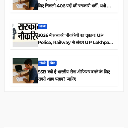
लिए निकली 406 पदों की सरकारी भर्ती, अभी करें
आवेदन
नौकरी
2026 में सरकारी नौकरियों का तूफान! UP
Police, Railway से लेकर UP Lekhpal
तक 84,000+ पदों के लिए drive शुरू
नौकरी
शिक्षा
SSB क्यों है भारतीय सेना ऑफिसर बनने के लिए
सबसे अहम पड़ाव? जानिए