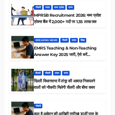
नौकरी
भारत
मध्य प्रदेश
राज्य
MPRSB Recruitment 2026: मध्य प्रदेश
एपेक्स बैंक में 2,000+ पदों पर 1.35 लाख तक
BREAKING NEWS
नौकरी
भारत
शिक्षा
EMRS Teaching & Non-Teaching
Answer Key 2025 जारी, ऐसे करें
डाउनलोड
दिल्ली
नौकरी
भारत
राज्य
दिल्ली विधानसभा में लंगूर की आवाज़ निकालने
वालों को नौकरी! मिलेगी सैलरी और बीमा कवर
नौकरी
कल है आवेदन की आखिरी तारीख! 10वीं पास के