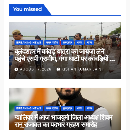
You missed
BREAKING NEWS
उत्तर प्रदेश
बुलंदशहर
भारत
राज्य
बुलंदशहर में कांवड़ यात्रा का जायजा लेने
पहुंचे एसपी ग्रामीण, गंगा घाटों पर कांवड़ियों से
किया संवाद
AUGUST 7, 2026
KISHAN KUMAR JAIN
BREAKING NEWS
उत्तर प्रदेश
बुलंदशहर
भारत
राज्य
ग्वालियर में आज भाजयुमो जिला अध्यक्ष शिवम
रानू राजावत का पदभार ग्रहण समारोह