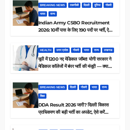
BREAKING NEWS
तकनीकी
दिल्ली
दुनिया
नौकरी
भारत
राज्य
Indian Army CSBO Recruitment
2026: 10वीं पास के लिए 190 पदों पर भर्ती, ऐसे
करें आवेदन
HEALTH
उत्तर प्रदेश
नौकरी
भारत
राज्य
लखनऊ
यूपी में 1200 नए मेडिकल जॉब्स! योगी सरकार ने
मेडिकल कॉलेजों में बंपर भर्ती की मंजूरी — क्या
आप पात्र हैं?
BREAKING NEWS
दिल्ली
नौकरी
भारत
राज्य
शिक्षा
DDA Result 2026 जारी? दिल्ली विकास
प्राधिकरण की बड़ी भर्ती का अपडेट, ऐसे करें
रिजल्ट चेक