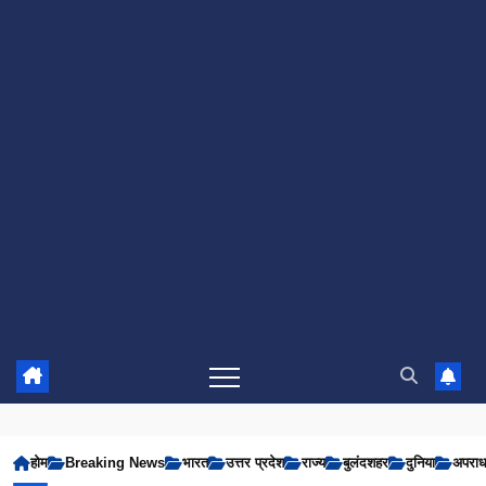
होम
Breaking News
भारत
उत्तर प्रदेश
राज्य
बुलंदशहर
दुनिया
अपरा