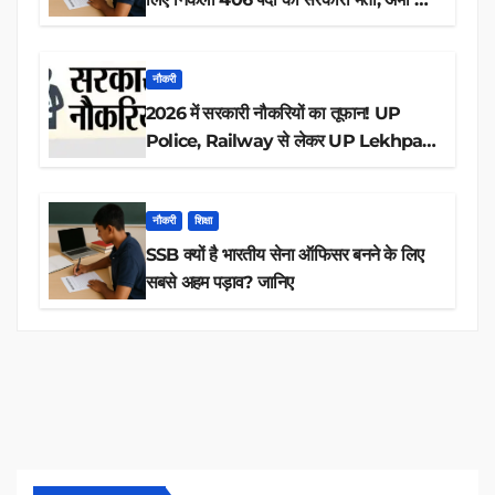
आवेदन
नौकरी
2026 में सरकारी नौकरियों का तूफान! UP
Police, Railway से लेकर UP Lekhpal
तक 84,000+ पदों के लिए drive शुरू
नौकरी
शिक्षा
SSB क्यों है भारतीय सेना ऑफिसर बनने के लिए
सबसे अहम पड़ाव? जानिए