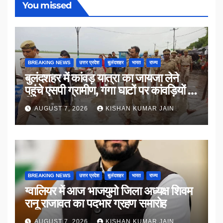
You missed
BREAKING NEWS
उत्तर प्रदेश
बुलंदशहर
भारत
राज्य
बुलंदशहर में कांवड़ यात्रा का जायजा लेने
पहुंचे एसपी ग्रामीण, गंगा घाटों पर कांवड़ियों से
किया संवाद
AUGUST 7, 2026
KISHAN KUMAR JAIN
BREAKING NEWS
उत्तर प्रदेश
बुलंदशहर
भारत
राज्य
ग्वालियर में आज भाजयुमो जिला अध्यक्ष शिवम
रानू राजावत का पदभार ग्रहण समारोह
AUGUST 7, 2026
KISHAN KUMAR JAIN