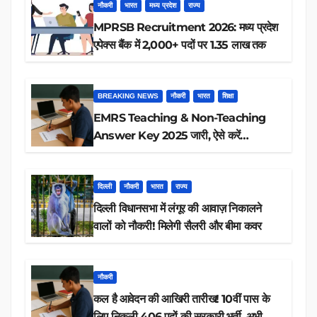
नौकरी
भारत
मध्य प्रदेश
राज्य
MPRSB Recruitment 2026: मध्य प्रदेश
एपेक्स बैंक में 2,000+ पदों पर 1.35 लाख तक
BREAKING NEWS
नौकरी
भारत
शिक्षा
EMRS Teaching & Non-Teaching
Answer Key 2025 जारी, ऐसे करें
डाउनलोड
दिल्ली
नौकरी
भारत
राज्य
दिल्ली विधानसभा में लंगूर की आवाज़ निकालने
वालों को नौकरी! मिलेगी सैलरी और बीमा कवर
नौकरी
कल है आवेदन की आखिरी तारीख! 10वीं पास के
लिए निकली 406 पदों की सरकारी भर्ती, अभी करें