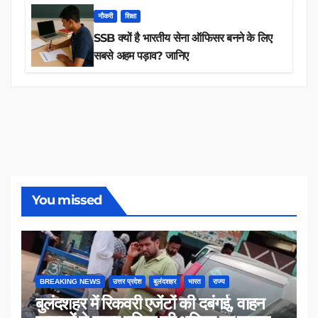
नौकरी
शिक्षा
SSB क्यों है भारतीय सेना ऑफिसर बनने के लिए
सबसे अहम पड़ाव? जानिए
You missed
BREAKING NEWS
उत्तर प्रदेश
बुलंदशहर
भारत
राज्य
बुलंदशहर में रिकवरी एजेंटों की दबंगई, वाहन