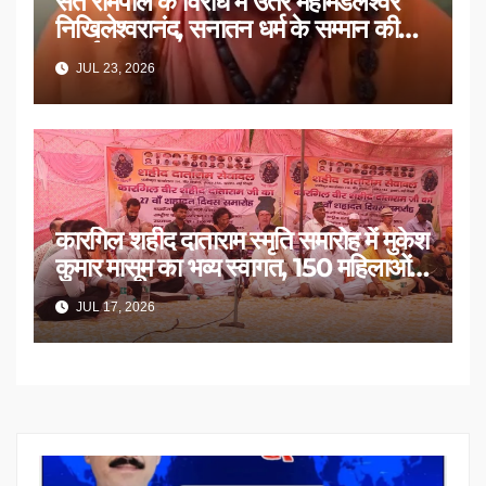
संत रामपाल के विरोध में उतरे महामंडलेश्वर
निखिलेश्वरानंद, सनातन धर्म के सम्मान की
उठाई मांग
JUL 23, 2026
कारगिल शहीद दाताराम स्मृति समारोह में मुकेश
कुमार मासूम का भव्य स्वागत, 150 महिलाओं
का सम्मान
JUL 17, 2026