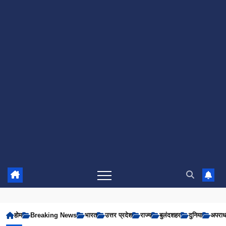
होम
Breaking News
भारत
उत्तर प्रदेश
राज्य
बुलंदशहर
दुनिया
अपरा