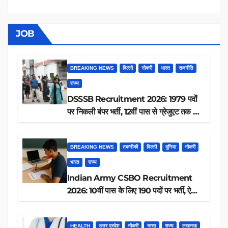
JOB
BREAKING NEWS
दिल्ली
नौकरी
भारत
राजनीति
राज्य
DSSSB Recruitment 2026: 1979 पदों
पर निकली बंपर भर्ती, 12वीं पास से ग्रेजुएट तक करें
आवेदन, जानें पूरी डिटेल
BREAKING NEWS
तकनीकी
दिल्ली
दुनिया
नौकरी
भारत
राज्य
Indian Army CSBO Recruitment
2026: 10वीं पास के लिए 190 पदों पर भर्ती, ऐसे
करें आवेदन
HEALTH
उत्तर प्रदेश
नौकरी
भारत
राज्य
लखनऊ