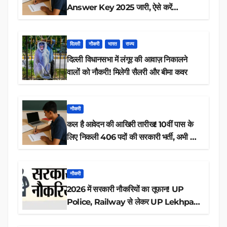
Answer Key 2025 जारी, ऐसे करें
डाउनलोड
दिल्ली
नौकरी
भारत
राज्य
दिल्ली विधानसभा में लंगूर की आवाज़ निकालने
वालों को नौकरी! मिलेगी सैलरी और बीमा कवर
नौकरी
कल है आवेदन की आखिरी तारीख! 10वीं पास के
लिए निकली 406 पदों की सरकारी भर्ती, अभी करें
आवेदन
नौकरी
2026 में सरकारी नौकरियों का तूफान! UP
Police, Railway से लेकर UP Lekhpal
तक 84,000+ पदों के लिए drive शुरू