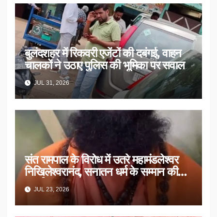
बुलंदशहर में रिकवरी एजेंटों की दबंगई, वाहन
चालकों ने उठाए पुलिस की भूमिका पर सवाल
JUL 31, 2026
संत रामपाल के विरोध में उतरे महामंडलेश्वर
निखिलेश्वरानंद, सनातन धर्म के सम्मान की
उठाई मांग
JUL 23, 2026