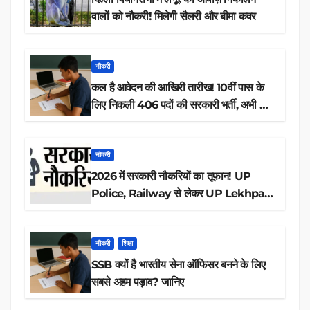
वालों को नौकरी! मिलेगी सैलरी और बीमा कवर
नौकरी
कल है आवेदन की आखिरी तारीख! 10वीं पास के
लिए निकली 406 पदों की सरकारी भर्ती, अभी करें
आवेदन
नौकरी
2026 में सरकारी नौकरियों का तूफान! UP
Police, Railway से लेकर UP Lekhpal
तक 84,000+ पदों के लिए drive शुरू
नौकरी
शिक्षा
SSB क्यों है भारतीय सेना ऑफिसर बनने के लिए
सबसे अहम पड़ाव? जानिए