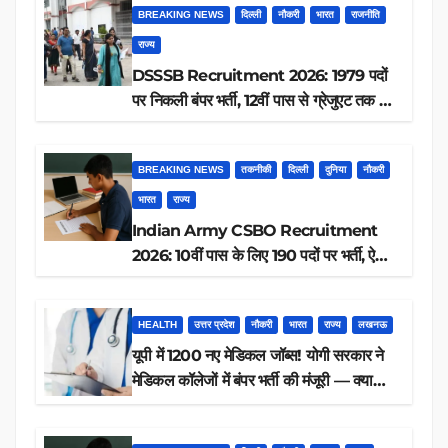
BREAKING NEWS
दिल्ली
नौकरी
भारत
राजनीति
राज्य
DSSSB Recruitment 2026: 1979 पदों
पर निकली बंपर भर्ती, 12वीं पास से ग्रेजुएट तक करें
आवेदन, जानें पूरी डिटेल
BREAKING NEWS
तकनीकी
दिल्ली
दुनिया
नौकरी
भारत
राज्य
Indian Army CSBO Recruitment
2026: 10वीं पास के लिए 190 पदों पर भर्ती, ऐसे
करें आवेदन
HEALTH
उत्तर प्रदेश
नौकरी
भारत
राज्य
लखनऊ
यूपी में 1200 नए मेडिकल जॉब्स! योगी सरकार ने
मेडिकल कॉलेजों में बंपर भर्ती की मंजूरी — क्या
आप पात्र हैं?