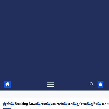
होम
Breaking News
भारत
उत्तर प्रदेश
राज्य
बुलंदशहर
दुनिया
अपरा