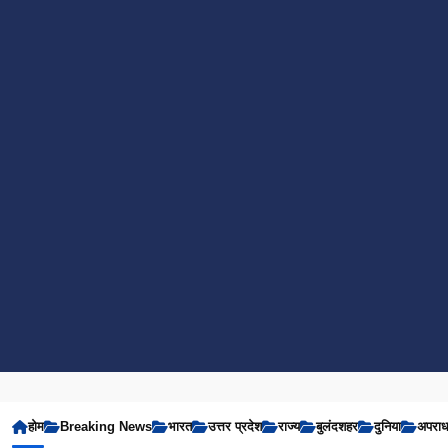
होम
Breaking News
भारत
उत्तर प्रदेश
राज्य
बुलंदशहर
दुनिया
अपरा