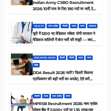
Indian Army CSBO Recruitment
2026: 10वीं पास के लिए 190 पदों पर भर्ती, ऐसे
करें आवेदन
HEALTH
उत्तर प्रदेश
नौकरी
भारत
राज्य
लखनऊ
यूपी में 1200 नए मेडिकल जॉब्स! योगी सरकार ने
मेडिकल कॉलेजों में बंपर भर्ती की मंजूरी — क्या
आप पात्र हैं?
BREAKING NEWS
दिल्ली
नौकरी
भारत
राज्य
शिक्षा
DDA Result 2026 जारी? दिल्ली विकास
प्राधिकरण की बड़ी भर्ती का अपडेट, ऐसे करें
रिजल्ट चेक
नौकरी
भारत
मध्य प्रदेश
राज्य
MPRSB Recruitment 2026: मध्य प्रदेश
एपेक्स बैंक में 2,000+ पदों पर 1.35 लाख तक