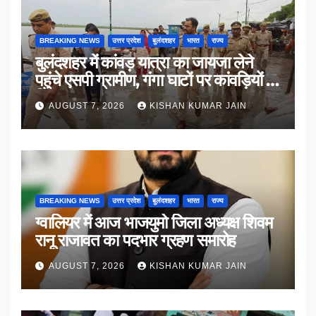
BREAKING NEWS
उत्तर प्रदेश
बुलंदशहर
भारत
राज्य
बुलंदशहर में कांवड़ यात्रा का जायजा लेने
पहुंचे एसपी ग्रामीण, गंगा घाटों पर कांवड़ियों से
किया संवाद
AUGUST 7, 2026
KISHAN KUMAR JAIN
BREAKING NEWS
उत्तर प्रदेश
बुलंदशहर
भारत
राज्य
ग्वालियर में आज भाजयुमो जिला अध्यक्ष शिवम
रानू राजावत का पदभार ग्रहण समारोह
AUGUST 7, 2026
KISHAN KUMAR JAIN