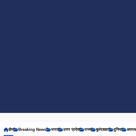
होम
Breaking News
भारत
उत्तर प्रदेश
राज्य
बुलंदशहर
दुनिया
अपरा