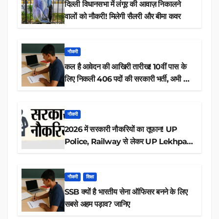
दिल्ली विधानसभा में लंगूर की आवाज़ निकालने
वालों को नौकरी! मिलेगी सैलरी और बीमा कवर
नौकरी
कल है आवेदन की आखिरी तारीख! 10वीं पास के
लिए निकली 406 पदों की सरकारी भर्ती, अभी करें
आवेदन
नौकरी
2026 में सरकारी नौकरियों का तूफान! UP
Police, Railway से लेकर UP Lekhpal
तक 84,000+ पदों के लिए drive शुरू
नौकरी
शिक्षा
SSB क्यों है भारतीय सेना ऑफिसर बनने के लिए
सबसे अहम पड़ाव? जानिए