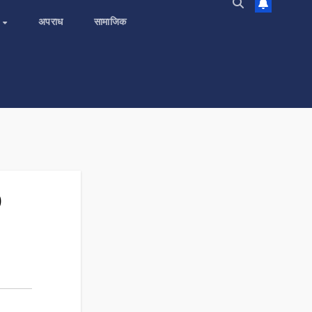
य
अपराध
सामाजिक
9