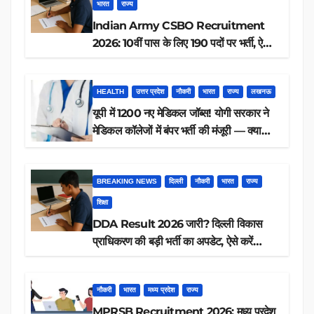
भारत
राज्य
Indian Army CSBO Recruitment
2026: 10वीं पास के लिए 190 पदों पर भर्ती, ऐसे
करें आवेदन
HEALTH
उत्तर प्रदेश
नौकरी
भारत
राज्य
लखनऊ
यूपी में 1200 नए मेडिकल जॉब्स! योगी सरकार ने
मेडिकल कॉलेजों में बंपर भर्ती की मंजूरी — क्या
आप पात्र हैं?
BREAKING NEWS
दिल्ली
नौकरी
भारत
राज्य
शिक्षा
DDA Result 2026 जारी? दिल्ली विकास
प्राधिकरण की बड़ी भर्ती का अपडेट, ऐसे करें
रिजल्ट चेक
नौकरी
भारत
मध्य प्रदेश
राज्य
MPRSB Recruitment 2026: मध्य प्रदेश