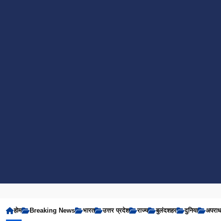
होम
Breaking News
भारत
उत्तर प्रदेश
राज्य
बुलंदशहर
दुनिया
अपरा