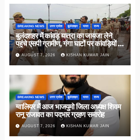
BREAKING NEWS
उत्तर प्रदेश
बुलंदशहर
भारत
राज्य
बुलंदशहर में कांवड़ यात्रा का जायजा लेने
पहुंचे एसपी ग्रामीण, गंगा घाटों पर कांवड़ियों से
किया संवाद
AUGUST 7, 2026
KISHAN KUMAR JAIN
BREAKING NEWS
उत्तर प्रदेश
बुलंदशहर
भारत
राज्य
ग्वालियर में आज भाजयुमो जिला अध्यक्ष शिवम
रानू राजावत का पदभार ग्रहण समारोह
AUGUST 7, 2026
KISHAN KUMAR JAIN