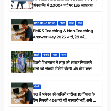
एपेक्स बैंक में 2,000+ पदों पर 1.35 लाख तक
BREAKING NEWS
नौकरी
भारत
शिक्षा
EMRS Teaching & Non-Teaching
Answer Key 2025 जारी, ऐसे करें
डाउनलोड
दिल्ली
नौकरी
भारत
राज्य
दिल्ली विधानसभा में लंगूर की आवाज़ निकालने
वालों को नौकरी! मिलेगी सैलरी और बीमा कवर
नौकरी
कल है आवेदन की आखिरी तारीख! 10वीं पास के
लिए निकली 406 पदों की सरकारी भर्ती, अभी करें
आवेदन