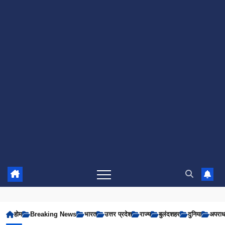
होम
Breaking News
भारत
उत्तर प्रदेश
राज्य
बुलंदशहर
दुनिया
अपरा