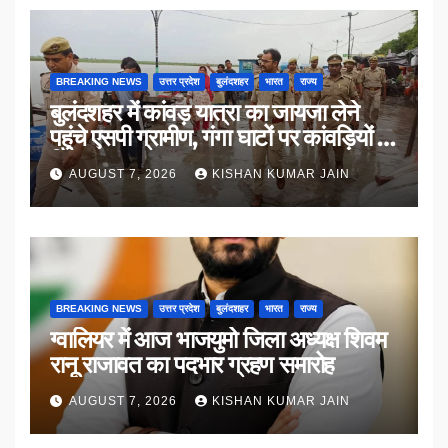
BREAKING NEWS
उत्तर प्रदेश
बुलंदशहर
भारत
राज्य
बुलंदशहर में कांवड़ यात्रा का जायजा लेने
पहुंचे एसपी ग्रामीण, गंगा घाटों पर कांवड़ियों से
किया संवाद
AUGUST 7, 2026
KISHAN KUMAR JAIN
BREAKING NEWS
उत्तर प्रदेश
बुलंदशहर
भारत
राज्य
ग्वालियर में आज भाजयुमो जिला अध्यक्ष शिवम
रानू राजावत का पदभार ग्रहण समारोह
AUGUST 7, 2026
KISHAN KUMAR JAIN