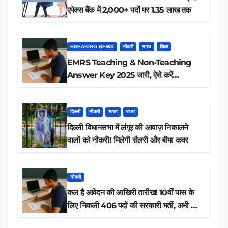
एपेक्स बैंक में 2,000+ पदों पर 1.35 लाख तक
BREAKING NEWS
नौकरी
भारत
शिक्षा
EMRS Teaching & Non-Teaching
Answer Key 2025 जारी, ऐसे करें
डाउनलोड
दिल्ली
नौकरी
भारत
राज्य
दिल्ली विधानसभा में लंगूर की आवाज़ निकालने
वालों को नौकरी! मिलेगी सैलरी और बीमा कवर
नौकरी
कल है आवेदन की आखिरी तारीख! 10वीं पास के
लिए निकली 406 पदों की सरकारी भर्ती, अभी करें
आवेदन