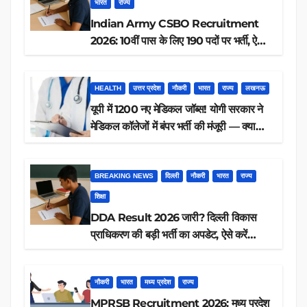
भारत
राज्य
Indian Army CSBO Recruitment
2026: 10वीं पास के लिए 190 पदों पर भर्ती, ऐसे
करें आवेदन
HEALTH
उत्तर प्रदेश
नौकरी
भारत
राज्य
लखनऊ
यूपी में 1200 नए मेडिकल जॉब्स! योगी सरकार ने
मेडिकल कॉलेजों में बंपर भर्ती की मंजूरी — क्या
आप पात्र हैं?
BREAKING NEWS
दिल्ली
नौकरी
भारत
राज्य
शिक्षा
DDA Result 2026 जारी? दिल्ली विकास
प्राधिकरण की बड़ी भर्ती का अपडेट, ऐसे करें
रिजल्ट चेक
नौकरी
भारत
मध्य प्रदेश
राज्य
MPRSB Recruitment 2026: मध्य प्रदेश