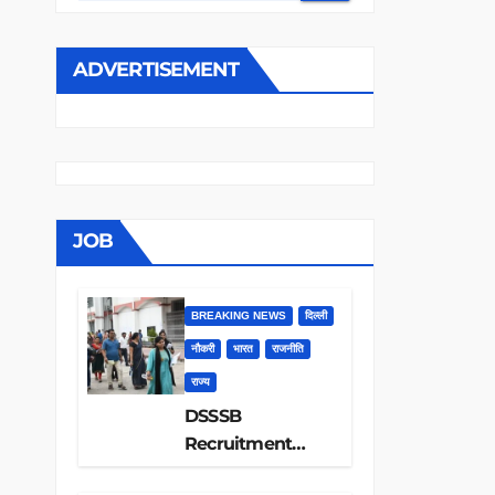
ADVERTISEMENT
JOB
BREAKING NEWS
दिल्ली
नौकरी
भारत
राजनीति
राज्य
DSSSB
Recruitment
2026: 1979 पदों पर