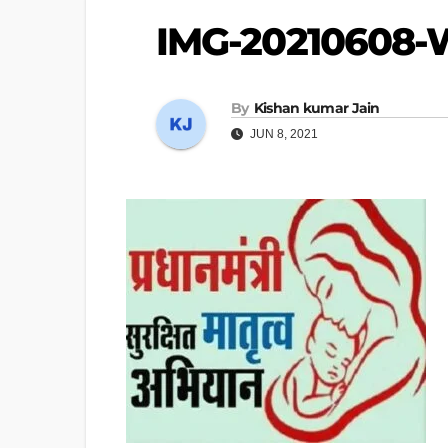
IMG-20210608
By
Kishan kumar Jain
JUN 8, 2021