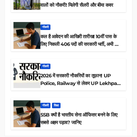
वालों को नौकरी! मिलेगी सैलरी और बीमा कवर
नौकरी
कल है आवेदन की आखिरी तारीख! 10वीं पास के
लिए निकली 406 पदों की सरकारी भर्ती, अभी करें
आवेदन
नौकरी
2026 में सरकारी नौकरियों का तूफान! UP
Police, Railway से लेकर UP Lekhpal
तक 84,000+ पदों के लिए drive शुरू
नौकरी
शिक्षा
SSB क्यों है भारतीय सेना ऑफिसर बनने के लिए
सबसे अहम पड़ाव? जानिए