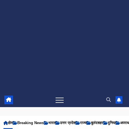
होम
Breaking News
भारत
उत्तर प्रदेश
राज्य
बुलंदशहर
दुनिया
अपरा