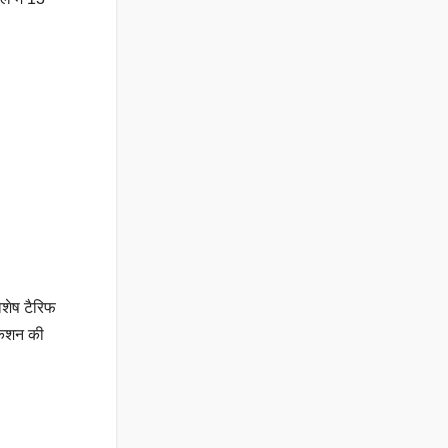
िशेष टैरिफ
केशन की