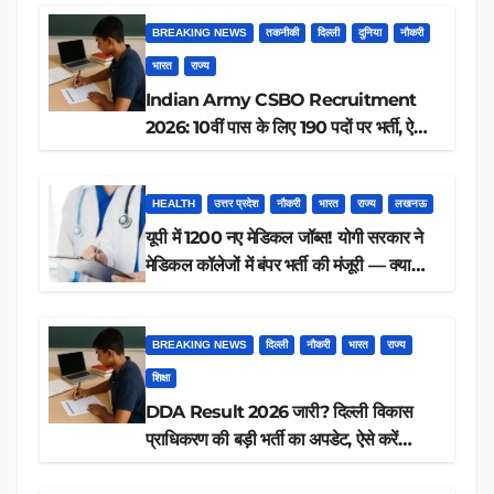
BREAKING NEWS
तकनीकी
दिल्ली
दुनिया
नौकरी
भारत
राज्य
Indian Army CSBO Recruitment
2026: 10वीं पास के लिए 190 पदों पर भर्ती, ऐसे
करें आवेदन
HEALTH
उत्तर प्रदेश
नौकरी
भारत
राज्य
लखनऊ
यूपी में 1200 नए मेडिकल जॉब्स! योगी सरकार ने
मेडिकल कॉलेजों में बंपर भर्ती की मंजूरी — क्या
आप पात्र हैं?
BREAKING NEWS
दिल्ली
नौकरी
भारत
राज्य
शिक्षा
DDA Result 2026 जारी? दिल्ली विकास
प्राधिकरण की बड़ी भर्ती का अपडेट, ऐसे करें
रिजल्ट चेक