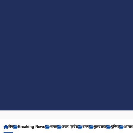
होम
Breaking News
भारत
उत्तर प्रदेश
राज्य
बुलंदशहर
दुनिया
अपरा