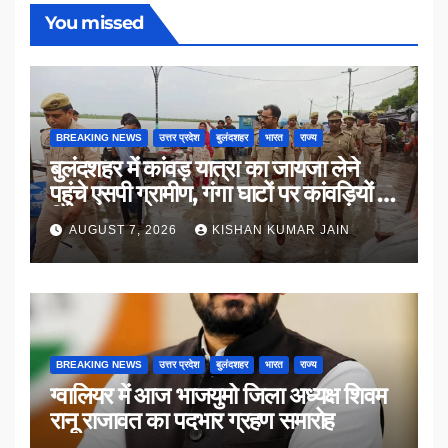
You missed
BREAKING NEWS
उत्तर प्रदेश
बुलंदशहर
भारत
राज्य
बुलंदशहर में कांवड़ यात्रा का जायजा लेने
पहुंचे एसपी ग्रामीण, गंगा घाटों पर कांवड़ियों से
किया संवाद
AUGUST 7, 2026
KISHAN KUMAR JAIN
BREAKING NEWS
उत्तर प्रदेश
बुलंदशहर
भारत
राज्य
ग्वालियर में आज भाजयुमो जिला अध्यक्ष शिवम
रानू राजावत का पदभार ग्रहण समारोह