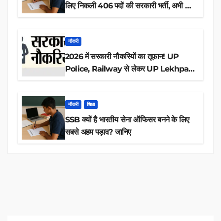
लिए निकली 406 पदों की सरकारी भर्ती, अभी करें
आवेदन
नौकरी
2026 में सरकारी नौकरियों का तूफान! UP
Police, Railway से लेकर UP Lekhpal
तक 84,000+ पदों के लिए drive शुरू
नौकरी
शिक्षा
SSB क्यों है भारतीय सेना ऑफिसर बनने के लिए
सबसे अहम पड़ाव? जानिए