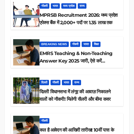
नौकरी
भारत
मध्य प्रदेश
राज्य
MPRSB Recruitment 2026: मध्य प्रदेश
एपेक्स बैंक में 2,000+ पदों पर 1.35 लाख तक
BREAKING NEWS
नौकरी
भारत
शिक्षा
EMRS Teaching & Non-Teaching
Answer Key 2025 जारी, ऐसे करें
डाउनलोड
दिल्ली
नौकरी
भारत
राज्य
दिल्ली विधानसभा में लंगूर की आवाज़ निकालने
वालों को नौकरी! मिलेगी सैलरी और बीमा कवर
नौकरी
कल है आवेदन की आखिरी तारीख! 10वीं पास के