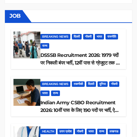
JOB
BREAKING NEWS
दिल्ली
नौकरी
भारत
राजनीति
राज्य
DSSSB Recruitment 2026: 1979 पदों
पर निकली बंपर भर्ती, 12वीं पास से ग्रेजुएट तक करें
आवेदन, जानें पूरी डिटेल
BREAKING NEWS
तकनीकी
दिल्ली
दुनिया
नौकरी
भारत
राज्य
Indian Army CSBO Recruitment
2026: 10वीं पास के लिए 190 पदों पर भर्ती, ऐसे
करें आवेदन
HEALTH
उत्तर प्रदेश
नौकरी
भारत
राज्य
लखनऊ