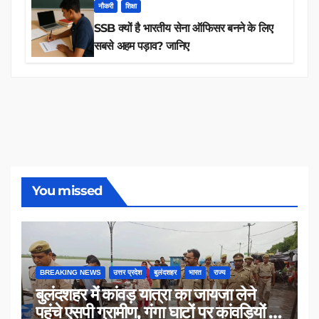
नौकरी
शिक्षा
SSB क्यों है भारतीय सेना ऑफिसर बनने के लिए
सबसे अहम पड़ाव? जानिए
You missed
BREAKING NEWS
उत्तर प्रदेश
बुलंदशहर
भारत
राज्य
बुलंदशहर में कांवड़ यात्रा का जायजा लेने
पहुंचे एसपी ग्रामीण, गंगा घाटों पर कांवड़ियों से