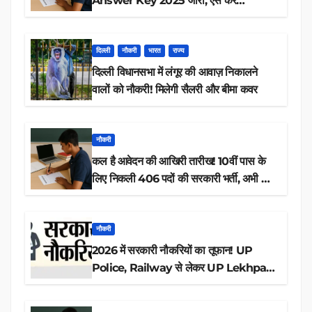
Answer Key 2025 जारी, ऐसे करें
डाउनलोड
दिल्ली
नौकरी
भारत
राज्य
दिल्ली विधानसभा में लंगूर की आवाज़ निकालने
वालों को नौकरी! मिलेगी सैलरी और बीमा कवर
नौकरी
कल है आवेदन की आखिरी तारीख! 10वीं पास के
लिए निकली 406 पदों की सरकारी भर्ती, अभी करें
आवेदन
नौकरी
2026 में सरकारी नौकरियों का तूफान! UP
Police, Railway से लेकर UP Lekhpal
तक 84,000+ पदों के लिए drive शुरू