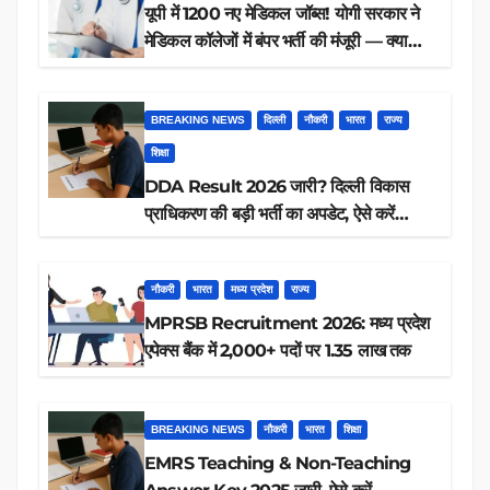
यूपी में 1200 नए मेडिकल जॉब्स! योगी सरकार ने
मेडिकल कॉलेजों में बंपर भर्ती की मंजूरी — क्या
आप पात्र हैं?
BREAKING NEWS
दिल्ली
नौकरी
भारत
राज्य
शिक्षा
DDA Result 2026 जारी? दिल्ली विकास
प्राधिकरण की बड़ी भर्ती का अपडेट, ऐसे करें
रिजल्ट चेक
नौकरी
भारत
मध्य प्रदेश
राज्य
MPRSB Recruitment 2026: मध्य प्रदेश
एपेक्स बैंक में 2,000+ पदों पर 1.35 लाख तक
BREAKING NEWS
नौकरी
भारत
शिक्षा
EMRS Teaching & Non-Teaching