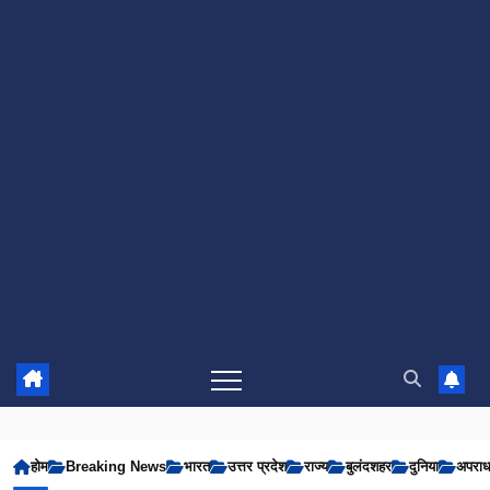
होम
Breaking News
भारत
उत्तर प्रदेश
राज्य
बुलंदशहर
दुनिया
अपरा