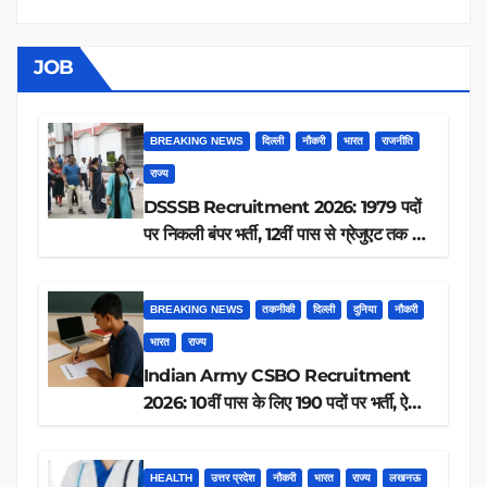
JOB
BREAKING NEWS
दिल्ली
नौकरी
भारत
राजनीति
राज्य
DSSSB Recruitment 2026: 1979 पदों
पर निकली बंपर भर्ती, 12वीं पास से ग्रेजुएट तक करें
आवेदन, जानें पूरी डिटेल
BREAKING NEWS
तकनीकी
दिल्ली
दुनिया
नौकरी
भारत
राज्य
Indian Army CSBO Recruitment
2026: 10वीं पास के लिए 190 पदों पर भर्ती, ऐसे
करें आवेदन
HEALTH
उत्तर प्रदेश
नौकरी
भारत
राज्य
लखनऊ