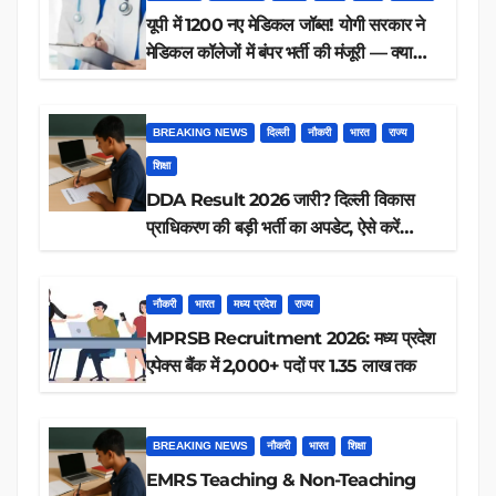
यूपी में 1200 नए मेडिकल जॉब्स! योगी सरकार ने
मेडिकल कॉलेजों में बंपर भर्ती की मंजूरी — क्या
आप पात्र हैं?
BREAKING NEWS
दिल्ली
नौकरी
भारत
राज्य
शिक्षा
DDA Result 2026 जारी? दिल्ली विकास
प्राधिकरण की बड़ी भर्ती का अपडेट, ऐसे करें
रिजल्ट चेक
नौकरी
भारत
मध्य प्रदेश
राज्य
MPRSB Recruitment 2026: मध्य प्रदेश
एपेक्स बैंक में 2,000+ पदों पर 1.35 लाख तक
BREAKING NEWS
नौकरी
भारत
शिक्षा
EMRS Teaching & Non-Teaching