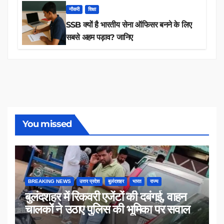
नौकरी
शिक्षा
SSB क्यों है भारतीय सेना ऑफिसर बनने के लिए
सबसे अहम पड़ाव? जानिए
You missed
BREAKING NEWS
उत्तर प्रदेश
बुलंदशहर
भारत
राज्य
बुलंदशहर में रिकवरी एजेंटों की दबंगई, वाहन
चालकों ने उठाए पुलिस की भूमिका पर सवाल