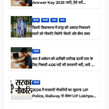
Answer Key 2025 जारी, ऐसे करें
डाउनलोड
दिल्ली
नौकरी
भारत
राज्य
दिल्ली विधानसभा में लंगूर की आवाज़ निकालने
वालों को नौकरी! मिलेगी सैलरी और बीमा कवर
नौकरी
कल है आवेदन की आखिरी तारीख! 10वीं पास के
लिए निकली 406 पदों की सरकारी भर्ती, अभी करें
आवेदन
नौकरी
2026 में सरकारी नौकरियों का तूफान! UP
Police, Railway से लेकर UP Lekhpal
तक 84,000+ पदों के लिए drive शुरू