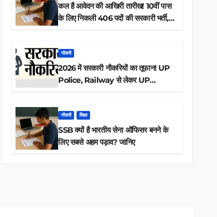
कल है आवेदन की आखिरी तारीख! 10वीं पास
के लिए निकली 406 पदों की सरकारी भर्ती,
अभी करें आवेदन
नौकरी
2026 में सरकारी नौकरियों का तूफान! UP
Police, Railway से लेकर UP
Lekhpal तक 84,000+ पदों के लिए
drive शुरू
नौकरी
शिक्षा
SSB क्यों है भारतीय सेना ऑफिसर बनने के
लिए सबसे अहम पड़ाव? जानिए