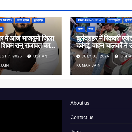
NG NEWS
उत्तर प्रदेश
बुलंदशहर
BREAKING NEWS
उत्तर प्रदेश
बुलंद
्य
भारत
राज्य
यर में आज भाजयुमो जिला
बुलंदशहर में रिकवरी एजेंट
ष शिवम रानू राजावत का
दबंगई, वाहन चालकों ने 
 ग्रहण समारोह
पुलिस की भूमिका पर सव
ST 7, 2026
KISHAN
JULY 31, 2026
KISH
JAIN
KUMAR JAIN
About us
Contact us
Jobs