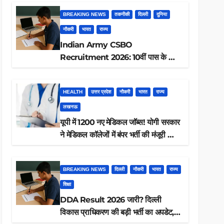
BREAKING NEWS
तकनीकी
दिल्ली
दुनिया
नौकरी
भारत
राज्य
Indian Army CSBO
Recruitment 2026: 10वीं पास के लिए
190 पदों पर भर्ती, ऐसे करें आवेदन
HEALTH
उत्तर प्रदेश
नौकरी
भारत
राज्य
लखनऊ
यूपी में 1200 नए मेडिकल जॉब्स! योगी सरकार
ने मेडिकल कॉलेजों में बंपर भर्ती की मंजूरी —
क्या आप पात्र हैं?
BREAKING NEWS
दिल्ली
नौकरी
भारत
राज्य
शिक्षा
DDA Result 2026 जारी? दिल्ली
विकास प्राधिकरण की बड़ी भर्ती का अपडेट,