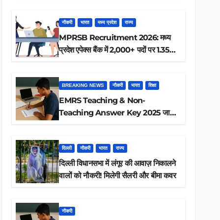
ऐसे करें रिजल्ट चेक
नौकरी
भारत
मध्य प्रदेश
राज्य
MPRSB Recruitment 2026: मध्य
प्रदेश एपेक्स बैंक में 2,000+ पदों पर 1.35
लाख तक
BREAKING NEWS
नौकरी
भारत
शिक्षा
EMRS Teaching & Non-
Teaching Answer Key 2025 जारी,
ऐसे करें डाउनलोड
दिल्ली
नौकरी
भारत
राज्य
दिल्ली विधानसभा में लंगूर की आवाज़ निकालने
वालों को नौकरी! मिलेगी सैलरी और बीमा कवर
नौकरी