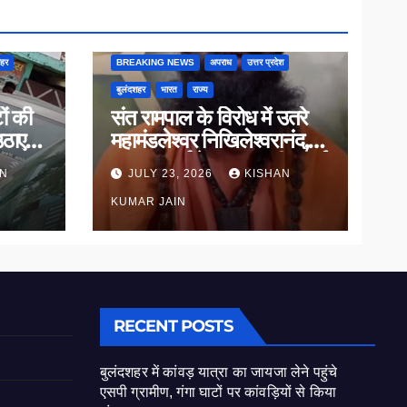
शहर
BREAKING NEWS
अपराध
उत्तर प्रदेश
बुलंदशहर
भारत
राज्य
ों की
संत रामपाल के विरोध में उतरे
उठाए
महामंडलेश्वर निखिलेश्वरानंद,
ाल
सनातन धर्म के सम्मान की उठाई
AN
JULY 23, 2026
KISHAN
मांग
KUMAR JAIN
RECENT POSTS
बुलंदशहर में कांवड़ यात्रा का जायजा लेने पहुंचे
एसपी ग्रामीण, गंगा घाटों पर कांवड़ियों से किया