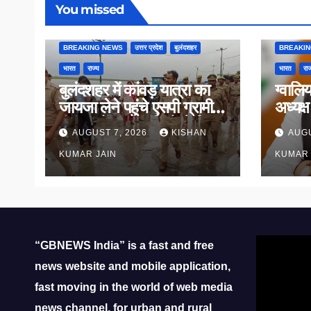
You missed
BREAKING NEWS
उत्तर प्रदेश
बुलंदशहर
BREAKI
भारत
राज्य
भारत
राज
बुलंदशहर में कांवड़ यात्रा का
ग्वालि
जायजा लेने पहुंचे एसपी ग्रामीण,
अध्यक्
गंगा घाटों पर कांवड़ियों से किया
पदभार
AUGUST 7, 2026
KISHAN
AUGU
संवाद
KUMAR JAIN
KUMAR 
Video
“GBNEWS India” is a fast and free
Player
news website and mobile application,
fast moving in the world of web media
news channel, for urban and rural