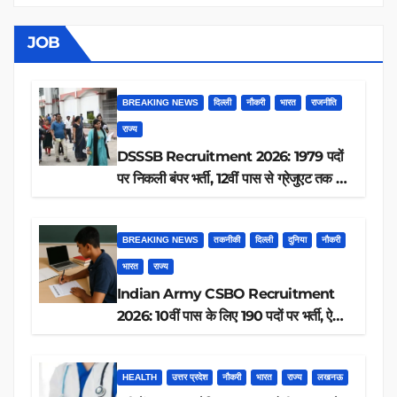
JOB
BREAKING NEWS
दिल्ली
नौकरी
भारत
राजनीति
राज्य
DSSSB Recruitment 2026: 1979 पदों
पर निकली बंपर भर्ती, 12वीं पास से ग्रेजुएट तक करें
आवेदन, जानें पूरी डिटेल
BREAKING NEWS
तकनीकी
दिल्ली
दुनिया
नौकरी
भारत
राज्य
Indian Army CSBO Recruitment
2026: 10वीं पास के लिए 190 पदों पर भर्ती, ऐसे
करें आवेदन
HEALTH
उत्तर प्रदेश
नौकरी
भारत
राज्य
लखनऊ