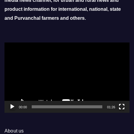
media news channel, for urban and rural news and
product information for international, national, state
and Purvanchal farmers and others.
Video
Player
00:00
01:26
About us