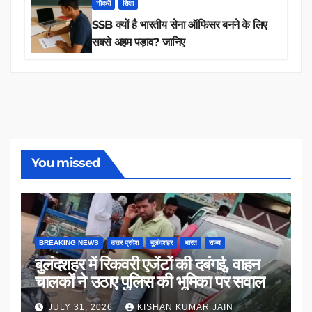
नौकरी
शिक्षा
SSB क्यों है भारतीय सेना ऑफिसर बनने के लिए
सबसे अहम पड़ाव? जानिए
You missed
BREAKING NEWS
उत्तर प्रदेश
बुलंदशहर
भारत
राज्य
बुलंदशहर में रिकवरी एजेंटों की दबंगई, वाहन
चालकों ने उठाए पुलिस की भूमिका पर सवाल
JULY 31, 2026
KISHAN KUMAR JAIN