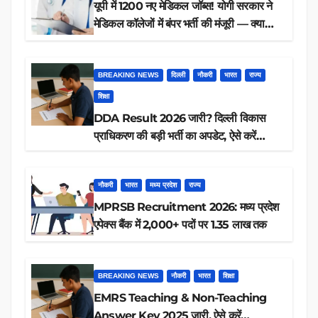
यूपी में 1200 नए मेडिकल जॉब्स! योगी सरकार ने
मेडिकल कॉलेजों में बंपर भर्ती की मंजूरी — क्या
आप पात्र हैं?
BREAKING NEWS
दिल्ली
नौकरी
भारत
राज्य
शिक्षा
DDA Result 2026 जारी? दिल्ली विकास
प्राधिकरण की बड़ी भर्ती का अपडेट, ऐसे करें
रिजल्ट चेक
नौकरी
भारत
मध्य प्रदेश
राज्य
MPRSB Recruitment 2026: मध्य प्रदेश
एपेक्स बैंक में 2,000+ पदों पर 1.35 लाख तक
BREAKING NEWS
नौकरी
भारत
शिक्षा
EMRS Teaching & Non-Teaching
Answer Key 2025 जारी, ऐसे करें