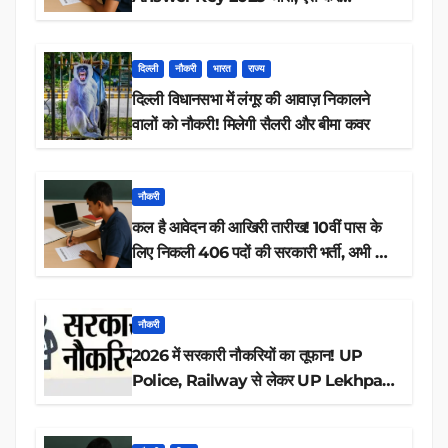
डाउनलोड
दिल्ली
नौकरी
भारत
राज्य
दिल्ली विधानसभा में लंगूर की आवाज़ निकालने
वालों को नौकरी! मिलेगी सैलरी और बीमा कवर
नौकरी
कल है आवेदन की आखिरी तारीख! 10वीं पास के
लिए निकली 406 पदों की सरकारी भर्ती, अभी करें
आवेदन
नौकरी
2026 में सरकारी नौकरियों का तूफान! UP
Police, Railway से लेकर UP Lekhpal
तक 84,000+ पदों के लिए drive शुरू