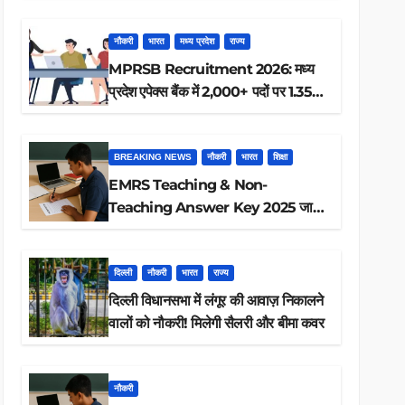
ऐसे करें रिजल्ट चेक
नौकरी
भारत
मध्य प्रदेश
राज्य
MPRSB Recruitment 2026: मध्य
प्रदेश एपेक्स बैंक में 2,000+ पदों पर 1.35
लाख तक
BREAKING NEWS
नौकरी
भारत
शिक्षा
EMRS Teaching & Non-
Teaching Answer Key 2025 जारी,
ऐसे करें डाउनलोड
दिल्ली
नौकरी
भारत
राज्य
दिल्ली विधानसभा में लंगूर की आवाज़ निकालने
वालों को नौकरी! मिलेगी सैलरी और बीमा कवर
नौकरी