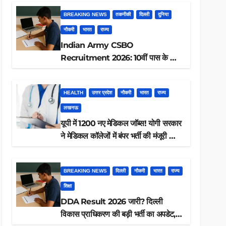
BREAKING NEWS
तकनीकी
दिल्ली
दुनिया
नौकरी
भारत
राज्य
Indian Army CSBO
Recruitment 2026: 10वीं पास के लिए
190 पदों पर भर्ती, ऐसे करें आवेदन
HEALTH
उत्तर प्रदेश
नौकरी
भारत
राज्य
लखनऊ
यूपी में 1200 नए मेडिकल जॉब्स! योगी सरकार
ने मेडिकल कॉलेजों में बंपर भर्ती की मंजूरी —
क्या आप पात्र हैं?
BREAKING NEWS
दिल्ली
नौकरी
भारत
राज्य
शिक्षा
DDA Result 2026 जारी? दिल्ली
विकास प्राधिकरण की बड़ी भर्ती का अपडेट,