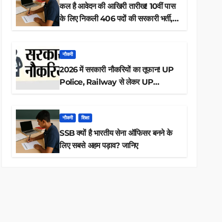
कल है आवेदन की आखिरी तारीख! 10वीं पास
के लिए निकली 406 पदों की सरकारी भर्ती,
अभी करें आवेदन
नौकरी
2026 में सरकारी नौकरियों का तूफान! UP
Police, Railway से लेकर UP
Lekhpal तक 84,000+ पदों के लिए
drive शुरू
नौकरी
शिक्षा
SSB क्यों है भारतीय सेना ऑफिसर बनने के
लिए सबसे अहम पड़ाव? जानिए