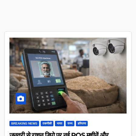
BREAKING NEWS
तकनीकी
भारत
राज्य
हरियाणा
जनवरी से राशन डिपो पर नई POS मशीनें और