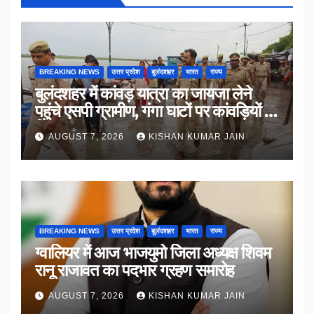
BREAKING NEWS
उत्तर प्रदेश
बुलंदशहर
भारत
राज्य
बुलंदशहर में कांवड़ यात्रा का जायजा लेने
पहुंचे एसपी ग्रामीण, गंगा घाटों पर कांवड़ियों से
किया संवाद
AUGUST 7, 2026
KISHAN KUMAR JAIN
BREAKING NEWS
उत्तर प्रदेश
बुलंदशहर
भारत
राज्य
ग्वालियर में आज भाजयुमो जिला अध्यक्ष शिवम
रानू राजावत का पदभार ग्रहण समारोह
AUGUST 7, 2026
KISHAN KUMAR JAIN