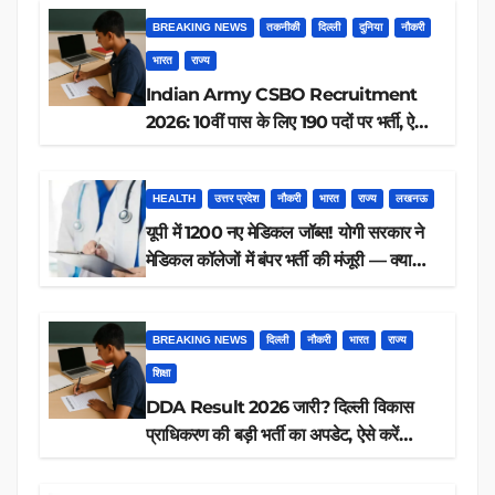
BREAKING NEWS
तकनीकी
दिल्ली
दुनिया
नौकरी
भारत
राज्य
Indian Army CSBO Recruitment
2026: 10वीं पास के लिए 190 पदों पर भर्ती, ऐसे
करें आवेदन
HEALTH
उत्तर प्रदेश
नौकरी
भारत
राज्य
लखनऊ
यूपी में 1200 नए मेडिकल जॉब्स! योगी सरकार ने
मेडिकल कॉलेजों में बंपर भर्ती की मंजूरी — क्या
आप पात्र हैं?
BREAKING NEWS
दिल्ली
नौकरी
भारत
राज्य
शिक्षा
DDA Result 2026 जारी? दिल्ली विकास
प्राधिकरण की बड़ी भर्ती का अपडेट, ऐसे करें
रिजल्ट चेक