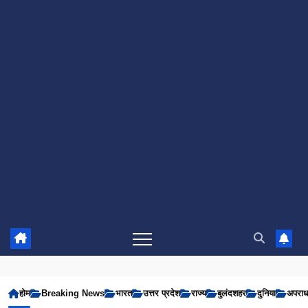
होम
Breaking News
भारत
उत्तर प्रदेश
राज्य
बुलंदशहर
दुनिया
अपरा