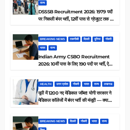
राज्य
DSSSB Recruitment 2026: 1979 पदों
पर निकली बंपर भर्ती, 12वीं पास से ग्रेजुएट तक करें
आवेदन, जानें पूरी डिटेल
BREAKING NEWS
तकनीकी
दिल्ली
दुनिया
नौकरी
भारत
राज्य
Indian Army CSBO Recruitment
2026: 10वीं पास के लिए 190 पदों पर भर्ती, ऐसे
करें आवेदन
HEALTH
उत्तर प्रदेश
नौकरी
भारत
राज्य
लखनऊ
यूपी में 1200 नए मेडिकल जॉब्स! योगी सरकार ने
मेडिकल कॉलेजों में बंपर भर्ती की मंजूरी — क्या
आप पात्र हैं?
BREAKING NEWS
दिल्ली
नौकरी
भारत
राज्य
शिक्षा