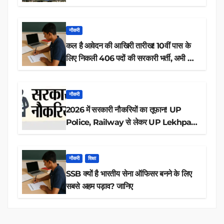
नौकरी
कल है आवेदन की आखिरी तारीख! 10वीं पास के
लिए निकली 406 पदों की सरकारी भर्ती, अभी करें
आवेदन
नौकरी
2026 में सरकारी नौकरियों का तूफान! UP
Police, Railway से लेकर UP Lekhpal
तक 84,000+ पदों के लिए drive शुरू
नौकरी
शिक्षा
SSB क्यों है भारतीय सेना ऑफिसर बनने के लिए
सबसे अहम पड़ाव? जानिए