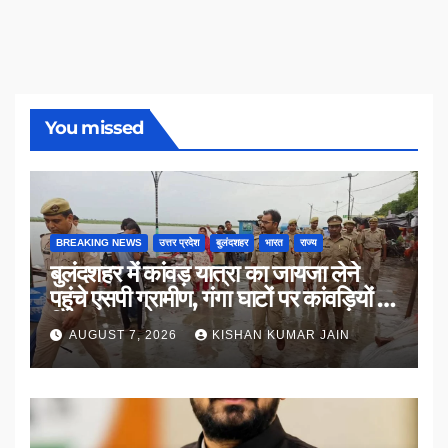
You missed
BREAKING NEWS
उत्तर प्रदेश
बुलंदशहर
भारत
राज्य
बुलंदशहर में कांवड़ यात्रा का जायजा लेने
पहुंचे एसपी ग्रामीण, गंगा घाटों पर कांवड़ियों से
किया संवाद
AUGUST 7, 2026
KISHAN KUMAR JAIN