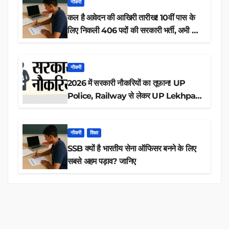
नौकरी
कल है आवेदन की आखिरी तारीख! 10वीं पास के
लिए निकली 406 पदों की सरकारी भर्ती, अभी करें
आवेदन
नौकरी
2026 में सरकारी नौकरियों का तूफान! UP
Police, Railway से लेकर UP Lekhpal
तक 84,000+ पदों के लिए drive शुरू
नौकरी
शिक्षा
SSB क्यों है भारतीय सेना ऑफिसर बनने के लिए
सबसे अहम पड़ाव? जानिए