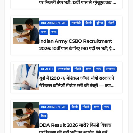
पर निकली बंपर भर्ती, 12वीं पास से ग्रेजुएट तक करें
आवेदन, जानें पूरी डिटेल
BREAKING NEWS
तकनीकी
दिल्ली
दुनिया
नौकरी
भारत
राज्य
Indian Army CSBO Recruitment
2026: 10वीं पास के लिए 190 पदों पर भर्ती, ऐसे
करें आवेदन
HEALTH
उत्तर प्रदेश
नौकरी
भारत
राज्य
लखनऊ
यूपी में 1200 नए मेडिकल जॉब्स! योगी सरकार ने
मेडिकल कॉलेजों में बंपर भर्ती की मंजूरी — क्या
आप पात्र हैं?
BREAKING NEWS
दिल्ली
नौकरी
भारत
राज्य
शिक्षा
DDA Result 2026 जारी? दिल्ली विकास
प्राधिकरण की बड़ी भर्ती का अपडेट, ऐसे करें