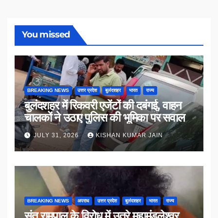
You missed
BREAKING NEWS
उत्तर प्रदेश
बुलंदशहर
भारत
राज्य
बुलंदशहर में रिकवरी एजेंटों की दबंगई, वाहन
चालकों ने उठाए पुलिस की भूमिका पर सवाल
JULY 31, 2026
KISHAN KUMAR JAIN
BREAKING NEWS
अपराध
उत्तर प्रदेश
बुलंदशहर
भारत
राज्य
संत रामपाल के विरोध में उतरे महामंडलेश्वर