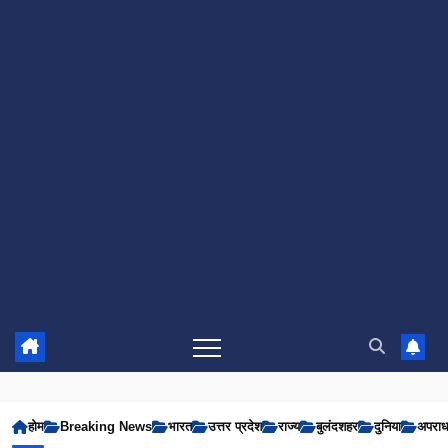
होम
Breaking News
भारत
उत्तर प्रदेश
राज्य
बुलंदशहर
दुनिया
अपरा